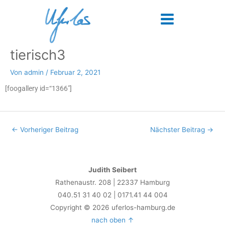
Zum
Main
Inhalt
Menu
springen
tierisch3
Post
navigation
Von
admin
/
Februar 2, 2021
[foogallery id=“1366″]
←
Vorheriger Beitrag
Nächster Beitrag
→
Judith Seibert
Rathenaustr. 208 | 22337 Hamburg
040.51 31 40 02 | 0171.41 44 004
Copyright © 2026 uferlos-hamburg.de
nach oben ↑