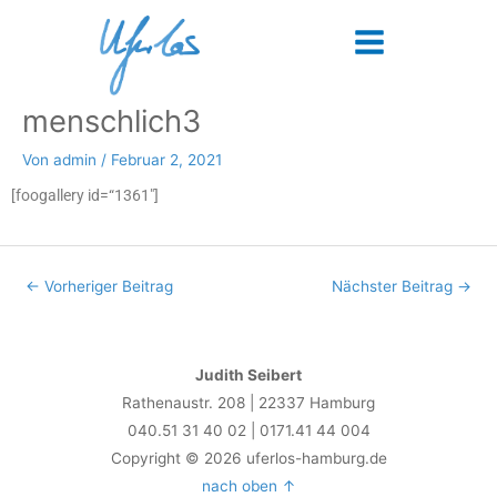
Zum
Main
Inhalt
Menu
springen
menschlich3
Post
navigation
Von
admin
/
Februar 2, 2021
[foogallery id=“1361″]
←
Vorheriger Beitrag
Nächster Beitrag
→
Judith Seibert
Rathenaustr. 208 | 22337 Hamburg
040.51 31 40 02 | 0171.41 44 004
Copyright © 2026 uferlos-hamburg.de
nach oben ↑